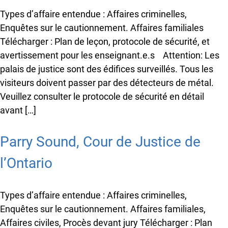
Vous venez de découvrir le nouveau site Web
d’OJEN. Nous l’avons discrètement lancé en
Types d’affaire entendue : Affaires criminelles,
version bêta pendant que nous testons encore de
Enquêtes sur le cautionnement. Affaires familiales
nouvelles fonctionnalités et corrigeons certains
Télécharger : Plan de leçon, protocole de sécurité, et
bogues. Si vous voyez quelque chose qui ne
fonctionne pas, veuillez nous en informer à
avertissement pour les enseignant.e.s Attention: Les
l’adresse
info@ojen.ca
.
palais de justice sont des édifices surveillés. Tous les
visiteurs doivent passer par des détecteurs de métal.
Veuillez consulter le protocole de sécurité en détail
avant […]
Parry Sound, Cour de Justice de
l’Ontario
Types d’affaire entendue : Affaires criminelles,
Enquêtes sur le cautionnement. Affaires familiales,
Affaires civiles, Procès devant jury Télécharger : Plan