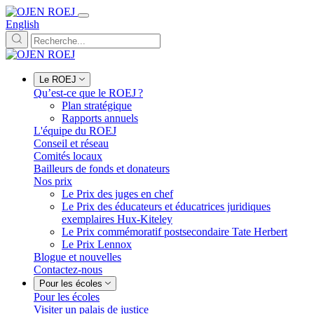
English
Le ROEJ
Qu’est-ce que le ROEJ ?
Plan stratégique
Rapports annuels
L'équipe du ROEJ
Conseil et réseau
Comités locaux
Bailleurs de fonds et donateurs
Nos prix
Le Prix des juges en chef
Le Prix des éducateurs et éducatrices juridiques
exemplaires Hux-Kiteley
Le Prix commémoratif postsecondaire Tate Herbert
Le Prix Lennox
Blogue et nouvelles
Contactez-nous
Pour les écoles
Pour les écoles
Visiter un palais de justice