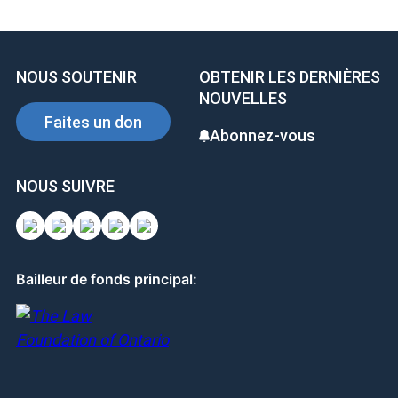
c
k
er
e
e
e
b
dI
st
NOUS SOUTENIR
OBTENIR LES DERNIÈRES
o
n
NOUVELLES
o
Faites un don
Abonnez-vous
k
NOUS SUIVRE
Bailleur de fonds principal: