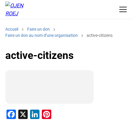
Accueil
Faire un don
Faire un don au nom d’une organisation
active-citizens
active-citizens
F
X
Li
Pi
a
n
nt