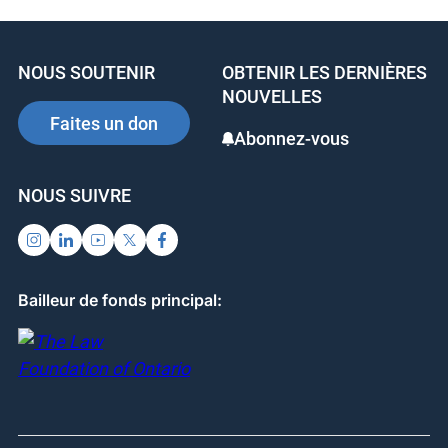
e
e
e
b
dI
st
NOUS SOUTENIR
OBTENIR LES DERNIÈRES
o
n
NOUVELLES
o
Faites un don
Abonnez-vous
k
NOUS SUIVRE
Bailleur de fonds principal: