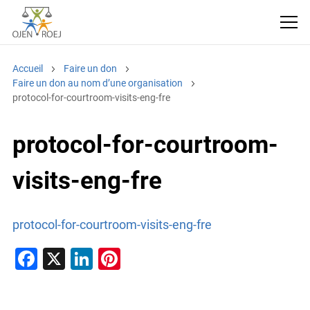
Accueil
Faire un don
Faire un don au nom d’une organisation
protocol-for-courtroom-visits-eng-fre
protocol-for-courtroom-
visits-eng-fre
protocol-for-courtroom-visits-eng-fre
F
X
Li
Pi
a
n
nt
c
k
er