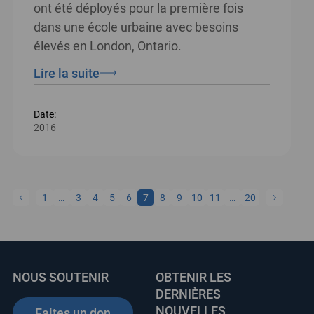
ont été déployés pour la première fois
dans une école urbaine avec besoins
élevés en London, Ontario.
Lire la suite
Date:
2016
1
…
3
4
5
6
7
8
9
10
11
…
20
NOUS SOUTENIR
OBTENIR LES
DERNIÈRES
NOUVELLES
Faites un don