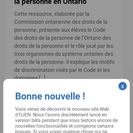
la personne en Ontario
Cette ressource, élaborée par la
Commission ontarienne des droits de la
personne, présente aux élèves le Code
des droits de la personne de l’Ontario des
droits de la personne et le rôle joué par les
trois organismes du système ontarien des
droits de la personne. Il explique les motifs
de discrimination visés par le Code et les
domaines […]
x
Lire la suite
Bonne nouvelle !
Date:
Vous venez de découvrir le nouveau site Web
2016
d’OJEN. Nous l’avons discrètement lancé en
version bêta pendant que nous testons encore de
nouvelles fonctionnalités et corrigeons certains
bogues. Si vous voyez quelque chose qui ne