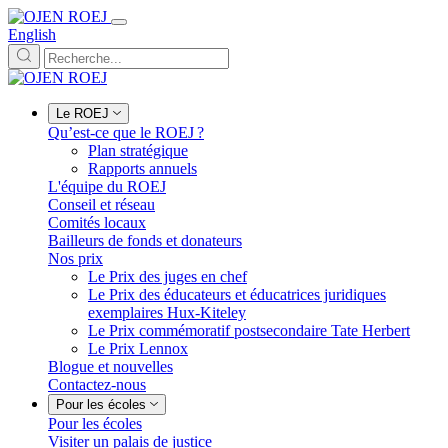
English
Le ROEJ
Qu’est-ce que le ROEJ ?
Plan stratégique
Rapports annuels
L'équipe du ROEJ
Conseil et réseau
Comités locaux
Bailleurs de fonds et donateurs
Nos prix
Le Prix des juges en chef
Le Prix des éducateurs et éducatrices juridiques
exemplaires Hux-Kiteley
Le Prix commémoratif postsecondaire Tate Herbert
Le Prix Lennox
Blogue et nouvelles
Contactez-nous
Pour les écoles
Pour les écoles
Visiter un palais de justice