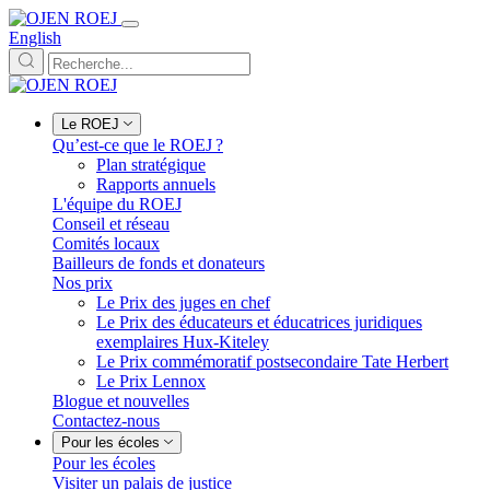
English
Le ROEJ
Qu’est-ce que le ROEJ ?
Plan stratégique
Rapports annuels
L'équipe du ROEJ
Conseil et réseau
Comités locaux
Bailleurs de fonds et donateurs
Nos prix
Le Prix des juges en chef
Le Prix des éducateurs et éducatrices juridiques
exemplaires Hux-Kiteley
Le Prix commémoratif postsecondaire Tate Herbert
Le Prix Lennox
Blogue et nouvelles
Contactez-nous
Pour les écoles
Pour les écoles
Visiter un palais de justice