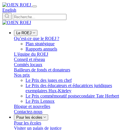
English
Le ROEJ
Qu’est-ce que le ROEJ ?
Plan stratégique
Rapports annuels
L'équipe du ROEJ
Conseil et réseau
Comités locaux
Bailleurs de fonds et donateurs
Nos prix
Le Prix des juges en chef
Le Prix des éducateurs et éducatrices juridiques
exemplaires Hux-Kiteley
Le Prix commémoratif postsecondaire Tate Herbert
Le Prix Lennox
Blogue et nouvelles
Contactez-nous
Pour les écoles
Pour les écoles
Visiter un palais de justice