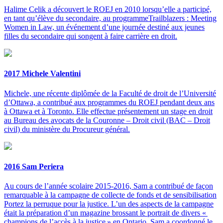
Halime Celik a découvert le ROEJ en 2010 lorsqu’elle a participé,
en tant qu’élève du secondaire, au programmeTrailblazers : Meeting
Women in Law, un événement d’une journée destiné aux jeunes
filles du secondaire qui songent à faire carrière en droit.
2017 Michele Valentini
Michele, une récente diplômée de la Faculté de droit de l’Université
d’Ottawa, a contribué aux programmes du ROEJ pendant deux ans
à Ottawa et à Toronto. Elle effectue présentement un stage en droit
au Bureau des avocats de la Couronne – Droit civil (BAC – Droit
civil) du ministère du Procureur général.
2016 Sam Periera
Au cours de l’année scolaire 2015-2016, Sam a contribué de façon
remarquable à la campagne de collecte de fonds et de sensibilisation
Portez la perruque pour la justice. L’un des aspects de la campagne
était la préparation d’un magazine brossant le portrait de divers «
champions de l’accès à la justice » en Ontario. Sam a coordonné le