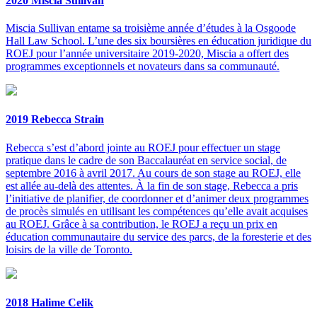
2020 Miscia Sullivan
Miscia Sullivan entame sa troisième année d’études à la Osgoode
Hall Law School. L’une des six boursières en éducation juridique du
ROEJ pour l’année universitaire 2019-2020, Miscia a offert des
programmes exceptionnels et novateurs dans sa communauté.
2019 Rebecca Strain
Rebecca s’est d’abord jointe au ROEJ pour effectuer un stage
pratique dans le cadre de son Baccalauréat en service social, de
septembre 2016 à avril 2017. Au cours de son stage au ROEJ, elle
est allée au-delà des attentes. À la fin de son stage, Rebecca a pris
l’initiative de planifier, de coordonner et d’animer deux programmes
de procès simulés en utilisant les compétences qu’elle avait acquises
au ROEJ. Grâce à sa contribution, le ROEJ a reçu un prix en
éducation communautaire du service des parcs, de la foresterie et des
loisirs de la ville de Toronto.
2018 Halime Celik