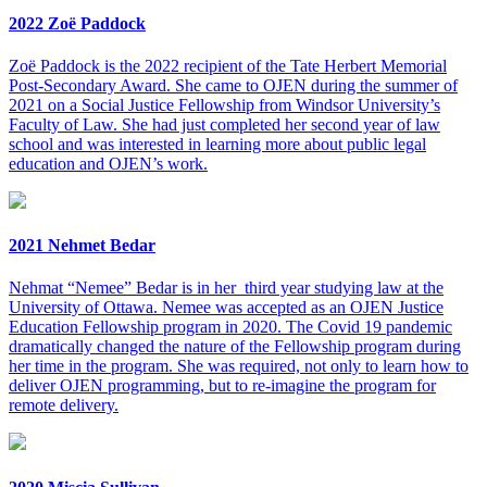
2022 Zoë Paddock
Zoë Paddock is the 2022 recipient of the Tate Herbert Memorial
Post-Secondary Award. She came to OJEN during the summer of
2021 on a Social Justice Fellowship from Windsor University’s
Faculty of Law. She had just completed her second year of law
school and was interested in learning more about public legal
education and OJEN’s work.
2021 Nehmet Bedar
Nehmat “Nemee” Bedar is in her third year studying law at the
University of Ottawa. Nemee was accepted as an OJEN Justice
Education Fellowship program in 2020. The Covid 19 pandemic
dramatically changed the nature of the Fellowship program during
her time in the program. She was required, not only to learn how to
deliver OJEN programming, but to re-imagine the program for
remote delivery.