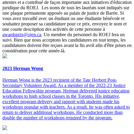
attentes et a contribué de façon importante aux initiatives d'éducation
juridique du ROEJ. Les noms de tous les lauréats sont indiqués sur
une plaque permanente apposée au palais de justice de Barrie. Si
vous avez travaillé avec un étudiant ou une étudiante bénévole et
souhaitez proposer sa candidature pour ce prix, envoyez le nom et
une courte description des activités de cette personne à
awardsprix@ojen.ca
. Un membre du personnel du ROEJ fera un
suivi. Bien que nous acceptons les candidatures en tout temps, les
candidatures doivent être reçues avant la fin avril afin d'être prises en
considération pour cette année-là.
2023 Herman Wong
Herman Wong is the 2023 recipient of the Tate Herbert Post-
Secondary Volunteer Award. As a member of the 2022-23 Justice
Education Fellowship program, Herman delivered justice education
workshops to high school classes in the Toronto. His initiative,
excellent program delivery and rapport with students made his
workshops popular with teachers. As a result. he was often asked to
return to deliver additional workshops. He conducted more than
double the number of workshops required by the program.