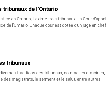
ribunaux de l’Ontario
tice en Ontario, il existe trois tribunaux : la Cour d’appel,
Bonne nouvelle !
ice de l’Ontario. Chaque cour est dotée d’un juge en chef 
Vous venez de découvrir le nouveau site Web d’OJEN. Nous
l’avons discrètement lancé en version bêta pendant que nous
testons encore de nouvelles fonctionnalités et corrigeons
certains bogues. Si vous voyez quelque chose qui ne fonctionne
pas, veuillez nous en informer à l’adresse
info@ojen.ca
.
es tribunaux
erses traditions des tribunaux, comme les armoiries, l
e des magistrats, le serment et le salut, entre autres.