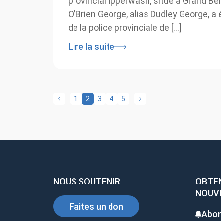
provincial Ipperwash, situé à Grand Ben
O’Brien George, alias Dudley George, a é
de la police provinciale de […]
Lire la suite
1
2
3
4
5
NOUS SOUTENIR
OBTENI
NOUVE
Faites un don
Abon