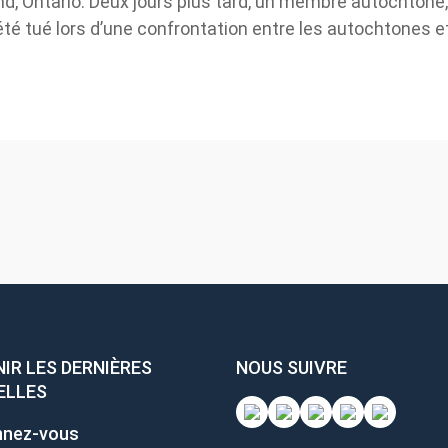
d, Ontario. Deux jours plus tard, un membre autochtone,
té tué lors d’une confrontation entre les autochtones et 
R LES DERNIÈRES
NOUS SUIVRE
LLES
nez-vous