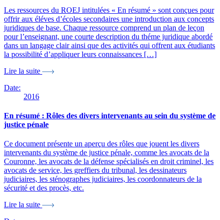
Les ressources du ROEJ intitulées « En résumé » sont conçues pour
offrir aux éléves d’écoles secondaires une introduction aux concepts
juridiques de base. Chaque ressource comprend un plan de leçon
pour l’enseignant, une courte description du théme juridique abordé
dans un langage clair ainsi que des activités qui offrent aux étudiants
la possibilité d’appliquer leurs connaissances […]
Lire la suite
Date:
2016
En résumé : Rôles des divers intervenants au sein du système de
justice pénale
Ce document présente un aperçu des rôles que jouent les divers
intervenants du système de justice pénale, comme les avocats de la
Couronne, les avocats de la défense spécialisés en droit criminel, les
avocats de service, les greffiers du tribunal, les dessinateurs
judiciaires, les sténographes judiciaires, les coordonnateurs de la
sécurité et des procès, etc.
Lire la suite