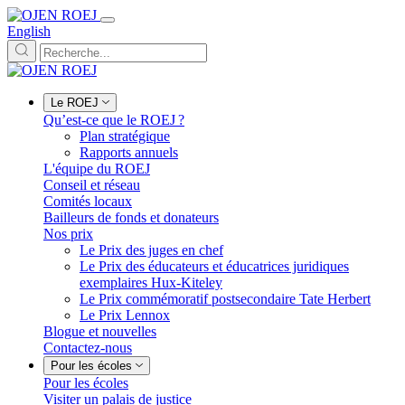
English
Le ROEJ
Qu’est-ce que le ROEJ ?
Plan stratégique
Rapports annuels
L'équipe du ROEJ
Conseil et réseau
Comités locaux
Bailleurs de fonds et donateurs
Nos prix
Le Prix des juges en chef
Le Prix des éducateurs et éducatrices juridiques
exemplaires Hux-Kiteley
Le Prix commémoratif postsecondaire Tate Herbert
Le Prix Lennox
Blogue et nouvelles
Contactez-nous
Pour les écoles
Pour les écoles
Visiter un palais de justice