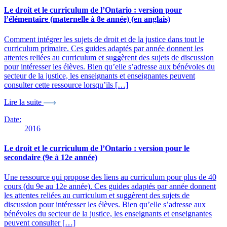
Le droit et le curriculum de l’Ontario : version pour
l’élémentaire (maternelle à 8e année) (en anglais)
Comment intégrer les sujets de droit et de la justice dans tout le
curriculum primaire. Ces guides adaptés par année donnent les
attentes reliées au curriculum et suggèrent des sujets de discussion
pour intéresser les élèves. Bien qu’elle s’adresse aux bénévoles du
secteur de la justice, les enseignants et enseignantes peuvent
consulter cette ressource lorsqu’ils […]
Lire la suite
Date:
2016
Le droit et le curriculum de l’Ontario : version pour le
secondaire (9e à 12e année)
Une ressource qui propose des liens au curriculum pour plus de 40
cours (du 9e au 12e année). Ces guides adaptés par année donnent
les attentes reliées au curriculum et suggèrent des sujets de
discussion pour intéresser les élèves. Bien qu’elle s’adresse aux
bénévoles du secteur de la justice, les enseignants et enseignantes
peuvent consulter […]