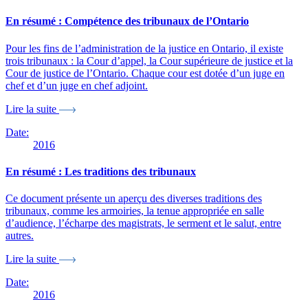
En résumé : Compétence des tribunaux de l’Ontario
Pour les fins de l’administration de la justice en Ontario, il existe
trois tribunaux : la Cour d’appel, la Cour supérieure de justice et la
Cour de justice de l’Ontario. Chaque cour est dotée d’un juge en
chef et d’un juge en chef adjoint.
Lire la suite
Date:
2016
En résumé : Les traditions des tribunaux
Ce document présente un aperçu des diverses traditions des
tribunaux, comme les armoiries, la tenue appropriée en salle
d’audience, l’écharpe des magistrats, le serment et le salut, entre
autres.
Lire la suite
Date:
2016