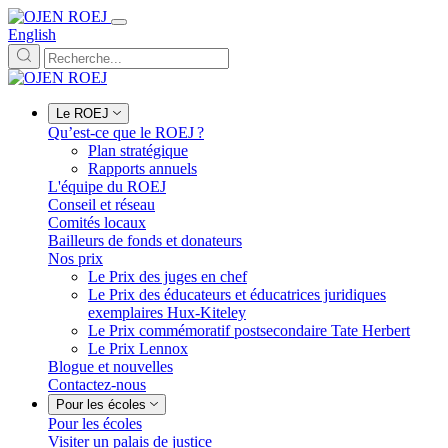
English
Le ROEJ
Qu’est-ce que le ROEJ ?
Plan stratégique
Rapports annuels
L'équipe du ROEJ
Conseil et réseau
Comités locaux
Bailleurs de fonds et donateurs
Nos prix
Le Prix des juges en chef
Le Prix des éducateurs et éducatrices juridiques
exemplaires Hux-Kiteley
Le Prix commémoratif postsecondaire Tate Herbert
Le Prix Lennox
Blogue et nouvelles
Contactez-nous
Pour les écoles
Pour les écoles
Visiter un palais de justice