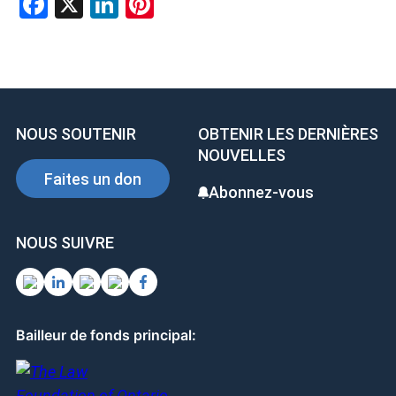
F
X
Li
Pi
a
n
nt
ce
ke
er
b
dI
es
o
n
t
NOUS SOUTENIR
OBTENIR LES DERNIÈRES
o
NOUVELLES
k
Faites un don
Abonnez-vous
NOUS SUIVRE
Bailleur de fonds principal: