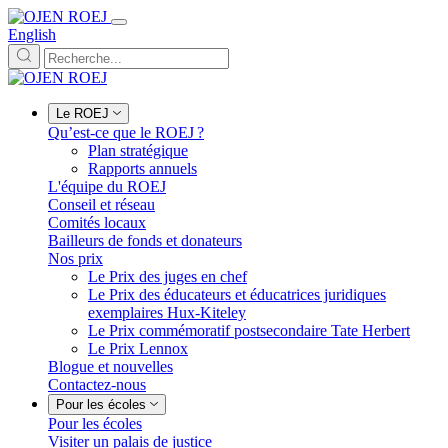
English
Le ROEJ
Qu’est-ce que le ROEJ ?
Plan stratégique
Rapports annuels
L'équipe du ROEJ
Conseil et réseau
Comités locaux
Bailleurs de fonds et donateurs
Nos prix
Le Prix des juges en chef
Le Prix des éducateurs et éducatrices juridiques
exemplaires Hux-Kiteley
Le Prix commémoratif postsecondaire Tate Herbert
Le Prix Lennox
Blogue et nouvelles
Contactez-nous
Pour les écoles
Pour les écoles
Visiter un palais de justice