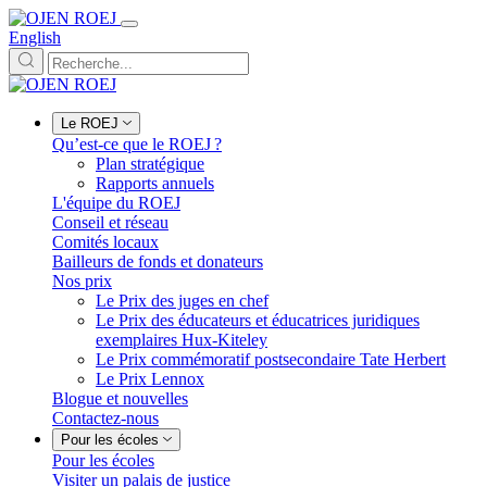
English
Le ROEJ
Qu’est-ce que le ROEJ ?
Plan stratégique
Rapports annuels
L'équipe du ROEJ
Conseil et réseau
Comités locaux
Bailleurs de fonds et donateurs
Nos prix
Le Prix des juges en chef
Le Prix des éducateurs et éducatrices juridiques
exemplaires Hux-Kiteley
Le Prix commémoratif postsecondaire Tate Herbert
Le Prix Lennox
Blogue et nouvelles
Contactez-nous
Pour les écoles
Pour les écoles
Visiter un palais de justice