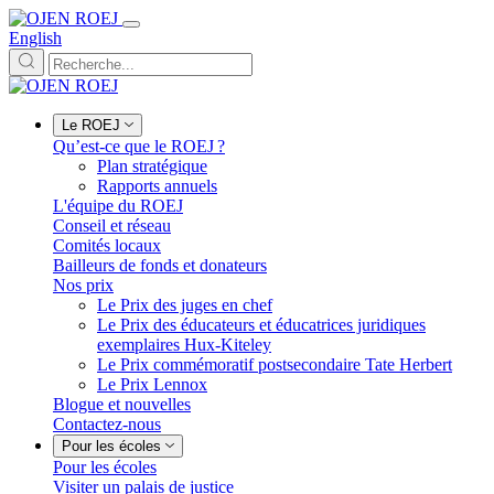
English
Le ROEJ
Qu’est-ce que le ROEJ ?
Plan stratégique
Rapports annuels
L'équipe du ROEJ
Conseil et réseau
Comités locaux
Bailleurs de fonds et donateurs
Nos prix
Le Prix des juges en chef
Le Prix des éducateurs et éducatrices juridiques
exemplaires Hux-Kiteley
Le Prix commémoratif postsecondaire Tate Herbert
Le Prix Lennox
Blogue et nouvelles
Contactez-nous
Pour les écoles
Pour les écoles
Visiter un palais de justice