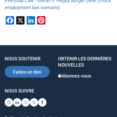
Everyday Law - Stefan v. Happy Burger Diner (mock
employment law scenario)
F
X
Li
Pi
a
n
nt
c
k
er
e
e
e
b
dI
st
NOUS SOUTENIR
OBTENIR LES DERNIÈRES
o
n
NOUVELLES
o
Faites un don
Abonnez-vous
k
NOUS SUIVRE