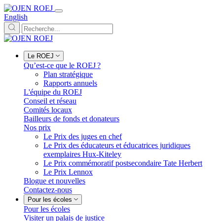
English
Le ROEJ
Qu’est-ce que le ROEJ ?
Plan stratégique
Rapports annuels
L'équipe du ROEJ
Conseil et réseau
Comités locaux
Bailleurs de fonds et donateurs
Nos prix
Le Prix des juges en chef
Le Prix des éducateurs et éducatrices juridiques
exemplaires Hux-Kiteley
Le Prix commémoratif postsecondaire Tate Herbert
Le Prix Lennox
Blogue et nouvelles
Contactez-nous
Pour les écoles
Pour les écoles
Visiter un palais de justice