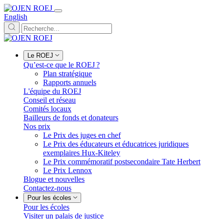
English
Le ROEJ
Qu’est-ce que le ROEJ ?
Plan stratégique
Rapports annuels
L'équipe du ROEJ
Conseil et réseau
Comités locaux
Bailleurs de fonds et donateurs
Nos prix
Le Prix des juges en chef
Le Prix des éducateurs et éducatrices juridiques
exemplaires Hux-Kiteley
Le Prix commémoratif postsecondaire Tate Herbert
Le Prix Lennox
Blogue et nouvelles
Contactez-nous
Pour les écoles
Pour les écoles
Visiter un palais de justice