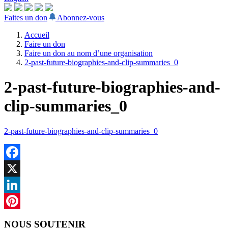
Faites un don
Abonnez-vous
Accueil
Faire un don
Faire un don au nom d’une organisation
2-past-future-biographies-and-clip-summaries_0
2-past-future-biographies-and-
clip-summaries_0
2-past-future-biographies-and-clip-summaries_0
Facebook
X
LinkedIn
Pinterest
NOUS SOUTENIR