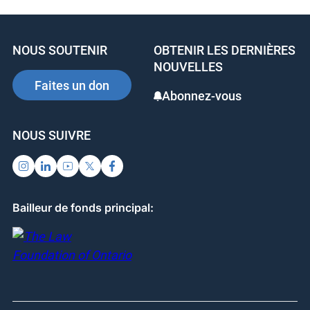
e
e
e
b
dI
st
NOUS SOUTENIR
OBTENIR LES DERNIÈRES
o
n
NOUVELLES
o
Faites un don
Abonnez-vous
k
NOUS SUIVRE
Bailleur de fonds principal: