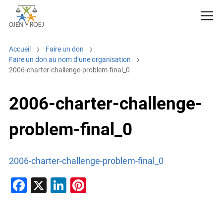
Accueil
Faire un don
Faire un don au nom d’une organisation
2006-charter-challenge-problem-final_0
2006-charter-challenge-
problem-final_0
2006-charter-challenge-problem-final_0
F
X
Li
Pi
a
n
nt
c
k
er