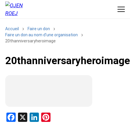
Accueil
Faire un don
Faire un don au nom d’une organisation
20thanniversaryheroimage
20thanniversaryheroimage
F
X
Li
Pi
a
n
nt