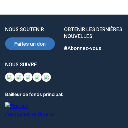
ce
ke
er
b
dI
es
o
n
t
NOUS SOUTENIR
OBTENIR LES DERNIÈRES
o
NOUVELLES
k
Faites un don
Abonnez-vous
NOUS SUIVRE
Bailleur de fonds principal: