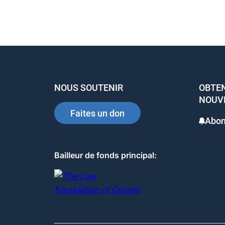
e
e
e
b
dI
st
o
n
o
k
NOUS SOUTENIR
OBTEN
NOUV
Faites un don
Abon
Bailleur de fonds principal: