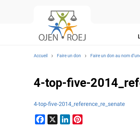
Accueil
Faire un don
Faire un don au nom d’un
4-top-five-2014_re
4-top-five-2014_reference_re_senate
F
X
Li
Pi
a
n
nt
c
k
er