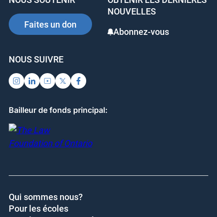
o
n
NOUVELLES
o
Faites un don
Abonnez-vous
k
NOUS SUIVRE
Bailleur de fonds principal:
Qui sommes nous?
Pour les écoles