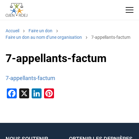
Accueil
Faire un don
Faire un don au nom d’une organisation
7-appellants-factum
7-appellants-factum
7-appellants-factum
F
X
Li
Pi
a
n
nt
c
k
er
e
e
e
b
dI
st
NOUS SOUTENIR
OBTENIR LES DERNIÈRES