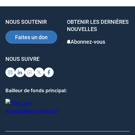
e
e
e
b
dI
st
NOUS SOUTENIR
OBTENIR LES DERNIÈRES
o
n
NOUVELLES
o
Faites un don
Abonnez-vous
k
NOUS SUIVRE
Bailleur de fonds principal: