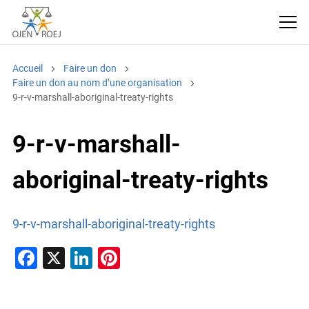
Accueil
Faire un don
Faire un don au nom d’une organisation
9-r-v-marshall-aboriginal-treaty-rights
9-r-v-marshall-
aboriginal-treaty-rights
9-r-v-marshall-aboriginal-treaty-rights
F
X
Li
Pi
a
n
nt
c
k
er