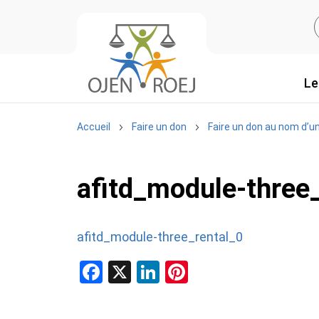
Le
Accueil
Faire un don
Faire un don au nom d’u
afitd_module-three
afitd_module-three_rental_0
F
X
Li
Pi
a
n
nt
ce
ke
er