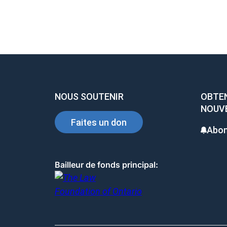
b
dI
es
o
n
t
o
k
NOUS SOUTENIR
OBTEN
NOUV
Faites un don
Abon
Bailleur de fonds principal: