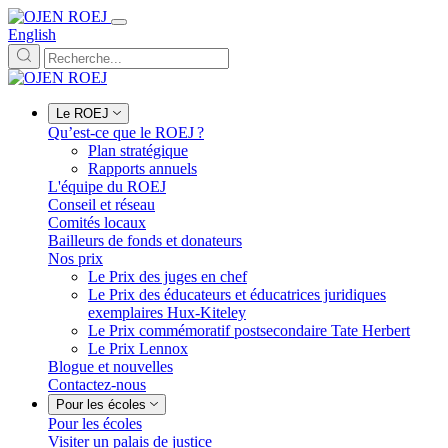
English
Le ROEJ
Qu’est-ce que le ROEJ ?
Plan stratégique
Rapports annuels
L'équipe du ROEJ
Conseil et réseau
Comités locaux
Bailleurs de fonds et donateurs
Nos prix
Le Prix des juges en chef
Le Prix des éducateurs et éducatrices juridiques
exemplaires Hux-Kiteley
Le Prix commémoratif postsecondaire Tate Herbert
Le Prix Lennox
Blogue et nouvelles
Contactez-nous
Pour les écoles
Pour les écoles
Visiter un palais de justice