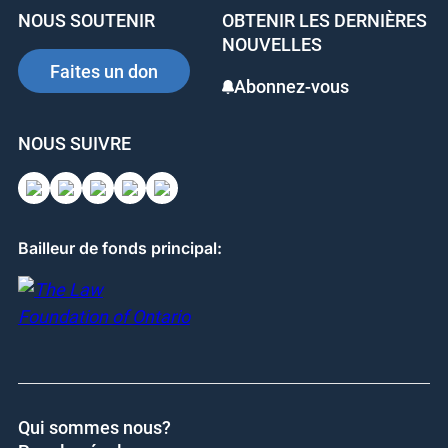
b
dI
st
NOUS SOUTENIR
OBTENIR LES DERNIÈRES
o
n
NOUVELLES
o
Faites un don
Abonnez-vous
k
NOUS SUIVRE
Bailleur de fonds principal:
Qui sommes nous?