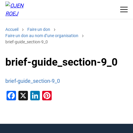
Accueil
Faire un don
Faire un don au nom d’une organisation
brief-guide_section-9_0
brief-guide_section-9_0
brief-guide_section-9_0
F
X
Li
Pi
a
n
nt
c
k
er
e
e
e