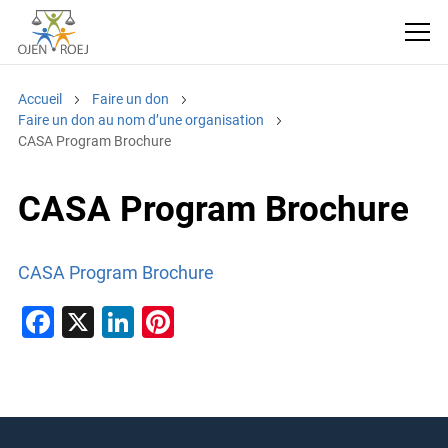
Accueil
Faire un don
Faire un don au nom d’une organisation
CASA Program Brochure
CASA Program Brochure
CASA Program Brochure
F
X
Li
Pi
a
n
nt
c
k
er
e
e
e