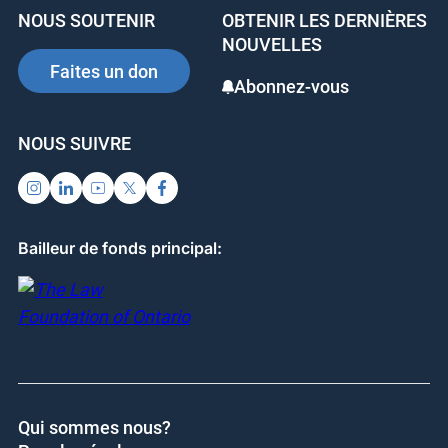
b
dI
st
NOUS SOUTENIR
OBTENIR LES DERNIÈRES
o
n
NOUVELLES
o
Faites un don
Abonnez-vous
k
NOUS SUIVRE
Bailleur de fonds principal:
Qui sommes nous?