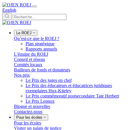
English
Le ROEJ
Qu’est-ce que le ROEJ ?
Plan stratégique
Rapports annuels
L'équipe du ROEJ
Conseil et réseau
Comités locaux
Bailleurs de fonds et donateurs
Nos prix
Le Prix des juges en chef
Le Prix des éducateurs et éducatrices juridiques
exemplaires Hux-Kiteley
Le Prix commémoratif postsecondaire Tate Herbert
Le Prix Lennox
Blogue et nouvelles
Contactez-nous
Pour les écoles
Pour les écoles
Visiter un palais de justice