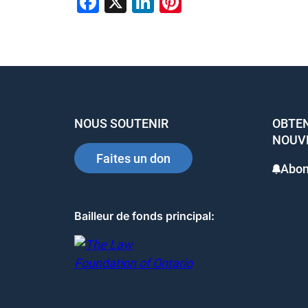
F
X
Li
Pi
a
n
nt
c
k
er
e
e
e
b
dI
st
o
n
NOUS SOUTENIR
OBTEN
o
NOUV
k
Faites un don
Abon
Bailleur de fonds principal: