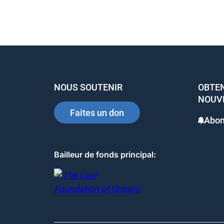
e
e
e
b
dI
st
o
n
o
k
NOUS SOUTENIR
OBTEN
NOUV
Faites un don
Abon
Bailleur de fonds principal: