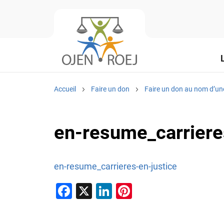
Accueil
Faire un don
Faire un don au nom d’un
en-resume_carriere
en-resume_carrieres-en-justice
F
X
Li
Pi
a
n
nt
c
k
er