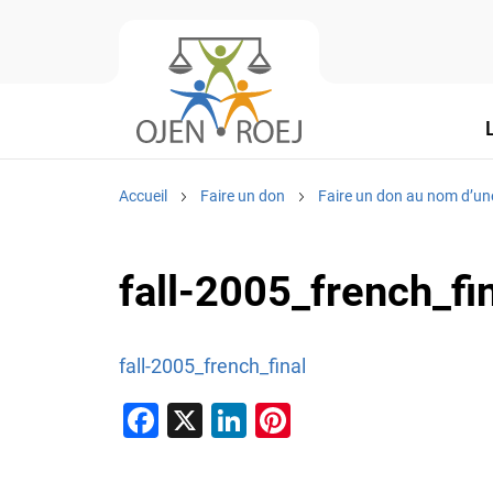
Accueil
Faire un don
Faire un don au nom d’un
fall-2005_french_fi
fall-2005_french_final
F
X
Li
Pi
a
n
nt
c
k
er