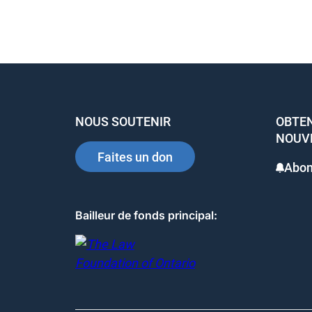
e
e
e
b
dI
st
o
n
o
k
NOUS SOUTENIR
OBTEN
NOUV
Faites un don
Abon
Bailleur de fonds principal: