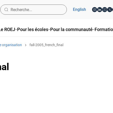
English
Le ROEJ
Pour les écoles
Pour la communauté
Formati
e organisation
fall-2005_french_final
nal