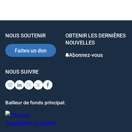
a
n
nt
c
k
er
e
e
e
b
dI
st
NOUS SOUTENIR
OBTENIR LES DERNIÈRES
o
n
NOUVELLES
o
Faites un don
Abonnez-vous
k
NOUS SUIVRE
Bailleur de fonds principal: