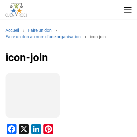
Accueil
Faire un don
Faire un don au nom d’une organisation
icon-join
icon-join
F
X
Li
Pi