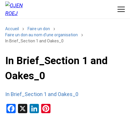
Accueil
Faire un don
Faire un don au nom d’une organisation
In Brief_Section 1 and Oakes_0
In Brief_Section 1 and
Oakes_0
In Brief_Section 1 and Oakes_0
F
X
Li
Pi
a
n
nt
ce
ke
er