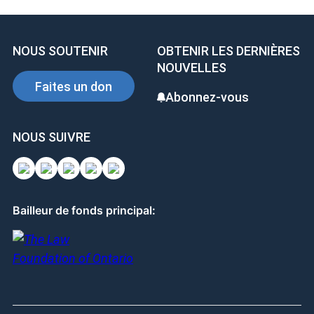
b
dI
es
o
n
t
NOUS SOUTENIR
OBTENIR LES DERNIÈRES
o
NOUVELLES
k
Faites un don
Abonnez-vous
NOUS SUIVRE
Bailleur de fonds principal: