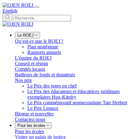
English
Le ROEJ
Qu’est-ce que le ROEJ ?
Plan stratégique
Rapports annuels
L'équipe du ROEJ
Conseil et réseau
Comités locaux
Bailleurs de fonds et donateurs
Nos prix
Le Prix des juges en chef
Le Prix des éducateurs et éducatrices juridiques
exemplaires Hux-Kiteley
Le Prix commémoratif postsecondaire Tate Herbert
Le Prix Lennox
Blogue et nouvelles
Contactez-nous
Pour les écoles
Pour les écoles
Visiter un palais de justice