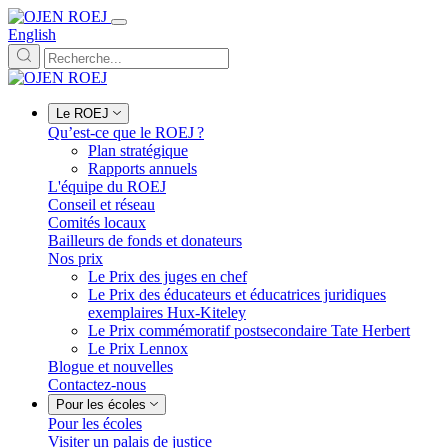
English
Le ROEJ
Qu’est-ce que le ROEJ ?
Plan stratégique
Rapports annuels
L'équipe du ROEJ
Conseil et réseau
Comités locaux
Bailleurs de fonds et donateurs
Nos prix
Le Prix des juges en chef
Le Prix des éducateurs et éducatrices juridiques
exemplaires Hux-Kiteley
Le Prix commémoratif postsecondaire Tate Herbert
Le Prix Lennox
Blogue et nouvelles
Contactez-nous
Pour les écoles
Pour les écoles
Visiter un palais de justice