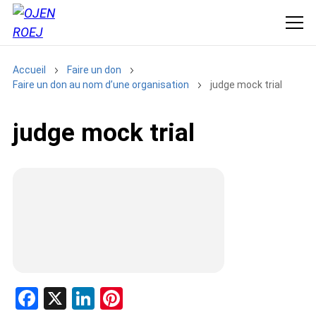
Accueil
Faire un don
Faire un don au nom d’une organisation
judge mock trial
judge mock trial
F
X
Li
Pi