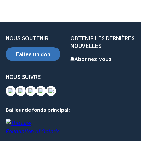
a
n
nt
ce
ke
er
b
dI
es
o
n
t
NOUS SOUTENIR
OBTENIR LES DERNIÈRES
o
NOUVELLES
k
Faites un don
Abonnez-vous
NOUS SUIVRE
Bailleur de fonds principal: