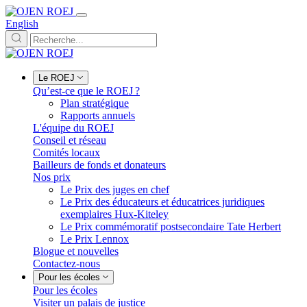
English
Le ROEJ
Qu’est-ce que le ROEJ ?
Plan stratégique
Rapports annuels
L'équipe du ROEJ
Conseil et réseau
Comités locaux
Bailleurs de fonds et donateurs
Nos prix
Le Prix des juges en chef
Le Prix des éducateurs et éducatrices juridiques
exemplaires Hux-Kiteley
Le Prix commémoratif postsecondaire Tate Herbert
Le Prix Lennox
Blogue et nouvelles
Contactez-nous
Pour les écoles
Pour les écoles
Visiter un palais de justice