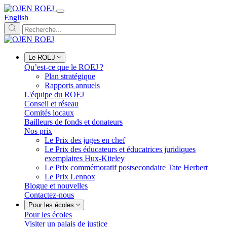
English
Le ROEJ
Qu’est-ce que le ROEJ ?
Plan stratégique
Rapports annuels
L'équipe du ROEJ
Conseil et réseau
Comités locaux
Bailleurs de fonds et donateurs
Nos prix
Le Prix des juges en chef
Le Prix des éducateurs et éducatrices juridiques
exemplaires Hux-Kiteley
Le Prix commémoratif postsecondaire Tate Herbert
Le Prix Lennox
Blogue et nouvelles
Contactez-nous
Pour les écoles
Pour les écoles
Visiter un palais de justice