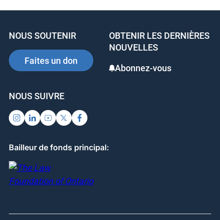
e
e
e
b
dI
st
NOUS SOUTENIR
OBTENIR LES DERNIÈRES
o
n
NOUVELLES
o
Faites un don
Abonnez-vous
k
NOUS SUIVRE
Bailleur de fonds principal: