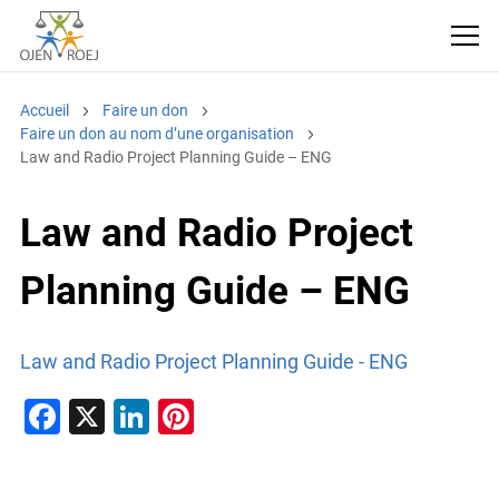
Accueil
Faire un don
Faire un don au nom d’une organisation
Law and Radio Project Planning Guide – ENG
Law and Radio Project
Planning Guide – ENG
Law and Radio Project Planning Guide - ENG
F
X
Li
Pi
a
n
nt
c
k
er