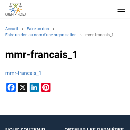
Accueil
Faire un don
Faire un don au nom d’une organisation
mmr-francais_1
mmr-francais_1
mmr-francais_1
F
X
Li
Pi
a
n
nt
c
k
er
e
e
e
b
dI
st
NOUS SOUTENIR
OBTENIR LES DERNIÈRES