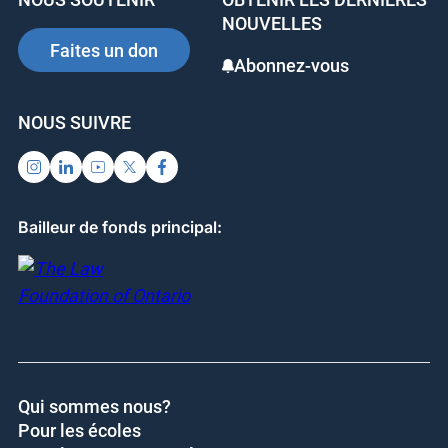
o
n
NOUVELLES
o
Faites un don
Abonnez-vous
k
NOUS SUIVRE
Bailleur de fonds principal:
Qui sommes nous?
Pour les écoles