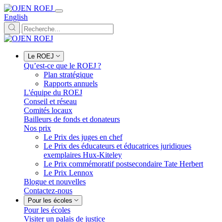
English
Le ROEJ
Qu’est-ce que le ROEJ ?
Plan stratégique
Rapports annuels
L'équipe du ROEJ
Conseil et réseau
Comités locaux
Bailleurs de fonds et donateurs
Nos prix
Le Prix des juges en chef
Le Prix des éducateurs et éducatrices juridiques
exemplaires Hux-Kiteley
Le Prix commémoratif postsecondaire Tate Herbert
Le Prix Lennox
Blogue et nouvelles
Contactez-nous
Pour les écoles
Pour les écoles
Visiter un palais de justice