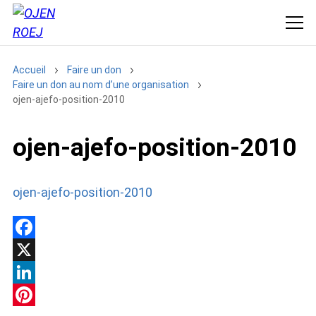
Accueil
Faire un don
Faire un don au nom d’une organisation
ojen-ajefo-position-2010
ojen-ajefo-position-2010
ojen-ajefo-position-2010
F
a
X
c
L