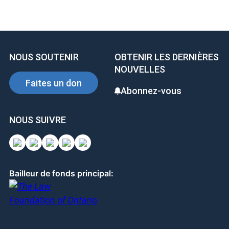
e
i
P
b
n
i
o
k
n
o
e
t
NOUS SOUTENIR
OBTENIR LES DERNIÈRES
k
d
e
NOUVELLES
I
r
Faites un don
Abonnez-vous
n
e
s
NOUS SUIVRE
t
Bailleur de fonds principal: