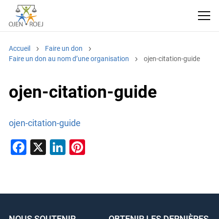
Accueil
Faire un don
Faire un don au nom d’une organisation
ojen-citation-guide
ojen-citation-guide
ojen-citation-guide
F
X
Li
Pi
a
n
nt
c
k
er
e
e
e
b
dI
st
NOUS SOUTENIR
OBTENIR LES DERNIÈRES