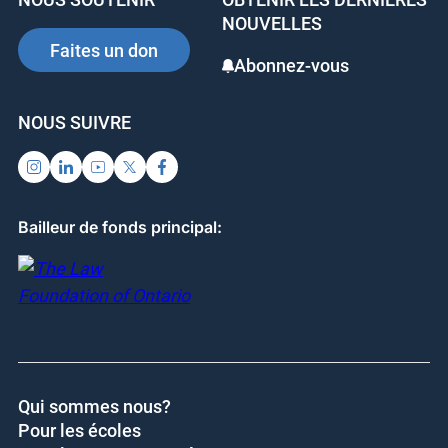
o
n
NOUVELLES
o
Faites un don
Abonnez-vous
k
NOUS SUIVRE
Bailleur de fonds principal:
Qui sommes nous?
Pour les écoles