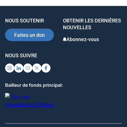
e
e
e
b
dI
st
NOUS SOUTENIR
OBTENIR LES DERNIÈRES
o
n
NOUVELLES
o
Faites un don
Abonnez-vous
k
NOUS SUIVRE
Bailleur de fonds principal: