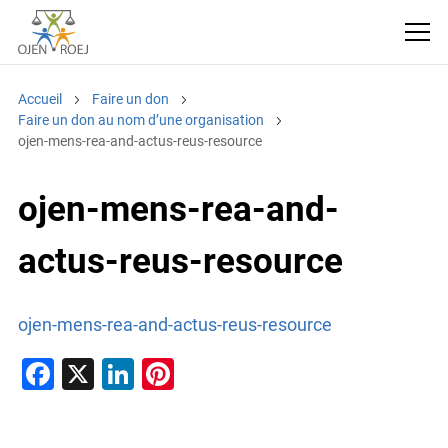
Accueil
Faire un don
Faire un don au nom d’une organisation
ojen-mens-rea-and-actus-reus-resource
ojen-mens-rea-and-
actus-reus-resource
ojen-mens-rea-and-actus-reus-resource
F
X
Li
Pi
a
n
nt
c
k
er