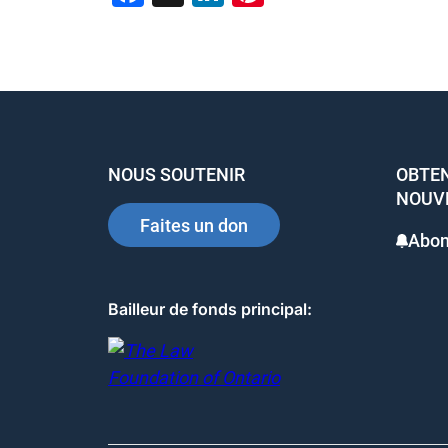
a
n
nt
c
k
er
e
e
e
b
dI
st
o
n
NOUS SOUTENIR
OBTEN
o
NOUV
k
Faites un don
Abon
Bailleur de fonds principal: