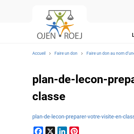
Accueil
Faire un don
Faire un don au nom d’un
plan-de-lecon-prepa
classe
plan-de-lecon-preparer-votre-visite-en-clas
F
X
Li
Pi