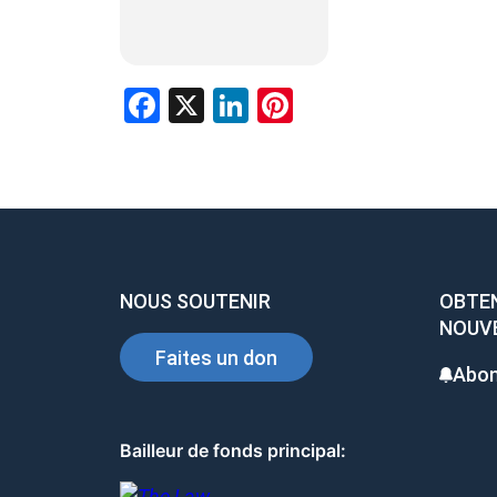
F
X
Li
Pi
a
n
nt
ce
ke
er
b
dI
es
o
n
t
o
NOUS SOUTENIR
OBTEN
k
NOUV
Faites un don
Abon
Bailleur de fonds principal: