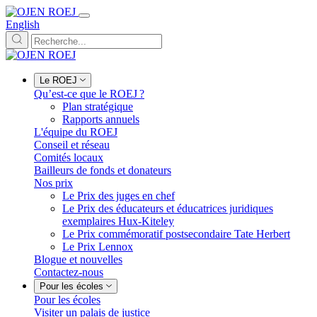
English
Le ROEJ
Qu’est-ce que le ROEJ ?
Plan stratégique
Rapports annuels
L'équipe du ROEJ
Conseil et réseau
Comités locaux
Bailleurs de fonds et donateurs
Nos prix
Le Prix des juges en chef
Le Prix des éducateurs et éducatrices juridiques
exemplaires Hux-Kiteley
Le Prix commémoratif postsecondaire Tate Herbert
Le Prix Lennox
Blogue et nouvelles
Contactez-nous
Pour les écoles
Pour les écoles
Visiter un palais de justice