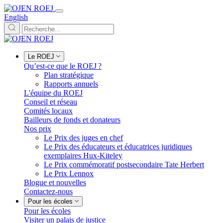
English
Le ROEJ
Qu’est-ce que le ROEJ ?
Plan stratégique
Rapports annuels
L'équipe du ROEJ
Conseil et réseau
Comités locaux
Bailleurs de fonds et donateurs
Nos prix
Le Prix des juges en chef
Le Prix des éducateurs et éducatrices juridiques
exemplaires Hux-Kiteley
Le Prix commémoratif postsecondaire Tate Herbert
Le Prix Lennox
Blogue et nouvelles
Contactez-nous
Pour les écoles
Pour les écoles
Visiter un palais de justice