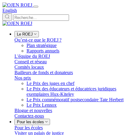
English
Le ROEJ
Qu’est-ce que le ROEJ ?
Plan stratégique
Rapports annuels
L'équipe du ROEJ
Conseil et réseau
Comités locaux
Bailleurs de fonds et donateurs
Nos prix
Le Prix des juges en chef
Le Prix des éducateurs et éducatrices juridiques
exemplaires Hux-Kiteley
Le Prix commémoratif postsecondaire Tate Herbert
Le Prix Lennox
Blogue et nouvelles
Contactez-nous
Pour les écoles
Pour les écoles
Visiter un palais de justice