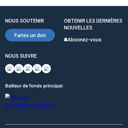
b
dI
es
o
n
t
NOUS SOUTENIR
OBTENIR LES DERNIÈRES
o
NOUVELLES
k
Faites un don
Abonnez-vous
NOUS SUIVRE
Bailleur de fonds principal: