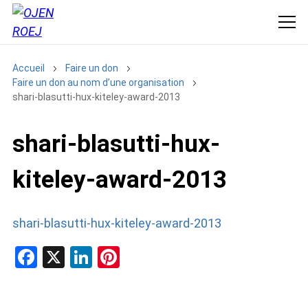
Accueil
Faire un don
Faire un don au nom d’une organisation
shari-blasutti-hux-kiteley-award-2013
shari-blasutti-hux-
kiteley-award-2013
shari-blasutti-hux-kiteley-award-2013
F
X
Li
Pi
a
n
nt
ce
ke
er